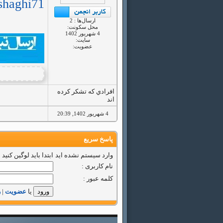
eshaghi71
ارسال‌ها : 2
محل سكونت:
4 شهريور 1402
سايت:
عضویت:
افرادي كه تشكر كرده
اند
4 شهريور 1402, 20:39
پاسخ سریع
وارد سیستم نشده اید
ابتدا باید لوگین کنید
نام کاربری :
کلمه عبور :
یا
عضویت
|
ر