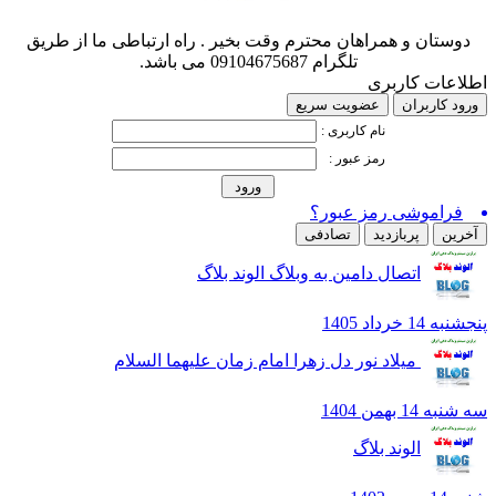
وستان و همراهان محترم وقت بخیر . راه ارتباطی ما از طریق
تلگرام 09104675687 می باشد.
اعات کاربری
د کاربران
عضویت سریع
نام کاربری :
رمز عبور :
فراموشی رمز عبور؟
رین
پربازدید
تصادفی
اتصال دامین به وبلاگ الوند بلاگ
14 خرداد 1405
میلاد نور دل زهرا امام زمان علیهما السلام
 14 بهمن 1404
الوند بلاگ