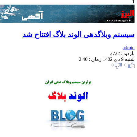
سنم وبلاگدهی الوند بلاگ افتتاح شد
ad
 : 2722
زمان : 2:40
0
0