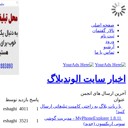
X
تبليغات
صفحه اصلی
تالار گفتمان
ثبت نام
ورود
آرشیو
تماس با ما
بار سایت الوندبلاگ
ین ارسال های انجمن
ان
پاسخ
بازدید
توسط
 ربات بلاگ به راحتی کامنت تبلیغاتی ارسال
eshaghi
4011
1
د!
MyPhoneExplorer 1.8.11 - مدیریت گوشی
eshaghi
3521
1
ی اریکسون (جدید)